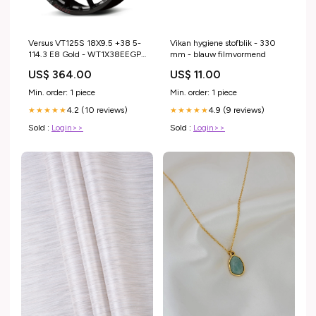
Versus VT125S 18X9.5 +38 5-
Vikan hygiene stofblik - 330
114.3 E8 Gold - WT1X38EEGP
mm - blauw filmvormend
Honda-Prelude-1979
US$ 364.00
US$ 11.00
Min. order: 1 piece
Min. order: 1 piece
4.2 (10 reviews)
4.9 (9 reviews)
★★★★★
★★★★★
Sold :
Login>>
Sold :
Login>>