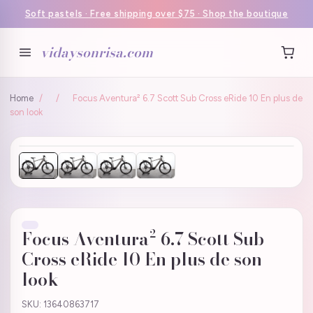
Soft pastels · Free shipping over $75 · Shop the boutique
vidaysonrisa.com
Home
/
/
Focus Aventura² 6.7 Scott Sub Cross eRide 10 En plus de
son look
Focus Aventura² 6.7 Scott Sub
Cross eRide 10 En plus de son
look
SKU: 13640863717