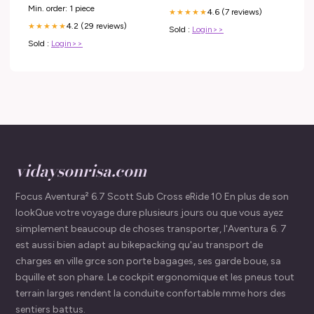
Min. order: 1 piece
4.6 (7 reviews)
★★★★★
4.2 (29 reviews)
★★★★★
Sold :
Login>>
Sold :
Login>>
vidaysonrisa.com
Focus Aventura² 6.7 Scott Sub Cross eRide 10 En plus de son
lookQue votre voyage dure plusieurs jours ou que vous ayez
simplement beaucoup de choses transporter, l'Aventura 6. 7
est aussi bien adapt au bikepacking qu'au transport de
charges en ville grce son porte bagages, ses garde boue, sa
bquille et son phare. Le cockpit ergonomique et les pneus tout
terrain larges rendent la conduite confortable mme hors des
sentiers battus.