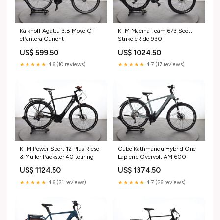
Kalkhoff Agattu 3.B Move GT
KTM Macina Team 673 Scott
ePantera Current
Strike eRide 930
US$ 599.50
US$ 1024.50
★★★★★
4.6 (10 reviews)
★★★★★
4.7 (17 reviews)
KTM Power Sport 12 Plus Riese
Cube Kathmandu Hybrid One
& Müller Packster 40 touring
Lapierre Overvolt AM 600i
US$ 1124.50
US$ 1374.50
★★★★★
4.6 (21 reviews)
★★★★★
4.7 (26 reviews)