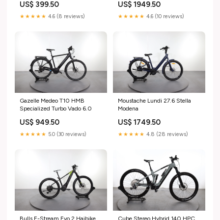
US$ 399.50
US$ 1949.50
★★★★★
4.6 (8 reviews)
★★★★★
4.6 (10 reviews)
Gazelle Medeo T10 HMB
Moustache Lundi 27.6 Stella
Specialized Turbo Vado 6.0
Modena
US$ 949.50
US$ 1749.50
★★★★★
5.0 (30 reviews)
★★★★★
4.8 (28 reviews)
Bulls E-Stream Evo 2 Haibike
Cube Stereo Hybrid 140 HPC